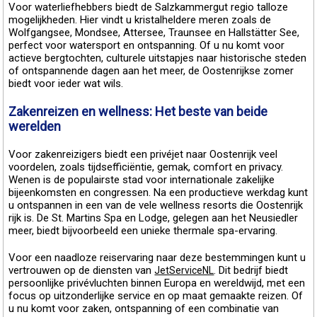
Voor waterliefhebbers biedt de Salzkammergut regio talloze
mogelijkheden. Hier vindt u kristalheldere meren zoals de
Wolfgangsee, Mondsee, Attersee, Traunsee en Hallstätter See,
perfect voor watersport en ontspanning. Of u nu komt voor
actieve bergtochten, culturele uitstapjes naar historische steden
of ontspannende dagen aan het meer, de Oostenrijkse zomer
biedt voor ieder wat wils.
Zakenreizen en wellness: Het beste van beide
werelden
Voor zakenreizigers biedt een privéjet naar Oostenrijk veel
voordelen, zoals tijdsefficiëntie, gemak, comfort en privacy.
Wenen is de populairste stad voor internationale zakelijke
bijeenkomsten en congressen. Na een productieve werkdag kunt
u ontspannen in een van de vele wellness resorts die Oostenrijk
rijk is. De St. Martins Spa en Lodge, gelegen aan het Neusiedler
meer, biedt bijvoorbeeld een unieke thermale spa-ervaring.
Voor een naadloze reiservaring naar deze bestemmingen kunt u
vertrouwen op de diensten van
. Dit bedrijf biedt
JetServiceNL
persoonlijke privévluchten binnen Europa en wereldwijd, met een
focus op uitzonderlijke service en op maat gemaakte reizen. Of
u nu komt voor zaken, ontspanning of een combinatie van