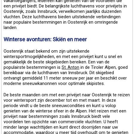
vakantiegangers, iedereen kan genieten van de voordelen die
een privéjet biedt. De belangrijkste luchthavens voor privéjets in
Oostenrijk, zoals Innsbruck, verwelkomen jaarlijks duizenden
vluchten. Deze luchthavens bieden uitstekende verbindingen
naar populaire bestemmingen in Oostenrijk en omringende
landen.
Winterse avonturen: Skiën en meer
Oostenrijk staat bekend om zijn uitstekende
wintersportmogelijkheden, en met een privéjet kunt u snel en
gemakkelijk de beste skigebieden bereiken. Een van de
populairste bestemmingen is
in de Tiroler Alpen, goed
St. Anton
bereikbaar via de luchthaven van Innsbruck. Dit skigebied
ontvangt gemiddeld 11 meter sneeuw per jaar en beschikt over
moderne sneeuwkanonnen voor optimale skipistes.
De beste maanden om met een privéjet naar Oostenrijk te reizen
voor wintersport zijn december tot en met maart. In deze
periode vindt u de beste sneeuwcondities en kunt u volop
genieten van de winterse sfeer in de Alpen. Het reizen met een
privéjet naar bestemmingen zoals Innsbruck biedt vele
voordelen ten opzichte van commerciële vluchten. U heeft
minder lange wachttijden en kunt direct doorrijden naar uw
accommodatie, waardoor u meer tijd overhoudt om te genieten