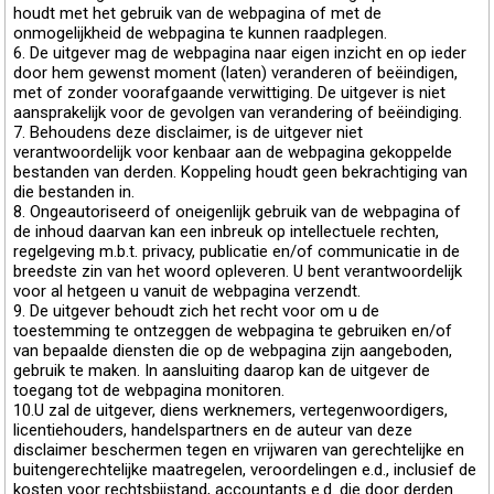
houdt met het gebruik van de webpagina of met de
onmogelijkheid de webpagina te kunnen raadplegen.
6. De uitgever mag de webpagina naar eigen inzicht en op ieder
door hem gewenst moment (laten) veranderen of beëindigen,
met of zonder voorafgaande verwittiging. De uitgever is niet
aansprakelijk voor de gevolgen van verandering of beëindiging.
7. Behoudens deze disclaimer, is de uitgever niet
verantwoordelijk voor kenbaar aan de webpagina gekoppelde
bestanden van derden. Koppeling houdt geen bekrachtiging van
die bestanden in.
8. Ongeautoriseerd of oneigenlijk gebruik van de webpagina of
de inhoud daarvan kan een inbreuk op intellectuele rechten,
regelgeving m.b.t. privacy, publicatie en/of communicatie in de
breedste zin van het woord opleveren. U bent verantwoordelijk
voor al hetgeen u vanuit de webpagina verzendt.
9. De uitgever behoudt zich het recht voor om u de
toestemming te ontzeggen de webpagina te gebruiken en/of
van bepaalde diensten die op de webpagina zijn aangeboden,
gebruik te maken. In aansluiting daarop kan de uitgever de
toegang tot de webpagina monitoren.
10.U zal de uitgever, diens werknemers, vertegenwoordigers,
licentiehouders, handelspartners en de auteur van deze
disclaimer beschermen tegen en vrijwaren van gerechtelijke en
buitengerechtelijke maatregelen, veroordelingen e.d., inclusief de
kosten voor rechtsbijstand, accountants e.d. die door derden