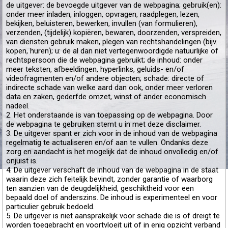
de uitgever: de bevoegde uitgever van de webpagina; gebruik(en):
onder meer inladen, inloggen, opvragen, raadplegen, lezen,
bekijken, beluisteren, bewerken, invullen (van formulieren),
verzenden, (tijdelijk) kopiëren, bewaren, doorzenden, verspreiden,
van diensten gebruik maken, plegen van rechtshandelingen (bijv.
kopen, huren); u: de al dan niet vertegenwoordigde natuurlijke of
rechtspersoon die de webpagina gebruikt; de inhoud: onder
meer teksten, afbeeldingen, hyperlinks, geluids- en/of
videofragmenten en/of andere objecten; schade: directe of
indirecte schade van welke aard dan ook, onder meer verloren
data en zaken, gederfde omzet, winst of ander economisch
nadeel.
2. Het onderstaande is van toepassing op de webpagina. Door
de webpagina te gebruiken stemt u in met deze disclaimer.
3. De uitgever spant er zich voor in de inhoud van de webpagina
regelmatig te actualiseren en/of aan te vullen. Ondanks deze
zorg en aandacht is het mogelijk dat de inhoud onvolledig en/of
onjuist is.
4. De uitgever verschaft de inhoud van de webpagina in de staat
waarin deze zich feitelijk bevindt, zonder garantie of waarborg
ten aanzien van de deugdelijkheid, geschiktheid voor een
bepaald doel of anderszins. De inhoud is experimenteel en voor
particulier gebruik bedoeld.
5. De uitgever is niet aansprakelijk voor schade die is of dreigt te
worden toegebracht en voortvloeit uit of in enig opzicht verband