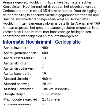
Arena skigebied. Hochkrimml ligt enkele kilometers achter
Königsleiten. Hochkrimml ligt direct aan het skigebied van de
Gerlosplatte met in totaal 35 kilometer pistes. Door de ligging op
de noordhelling is sneeuwzekerheid gegarandeerd tot eind april.
Daar de skigebieden Köningsleiten/Wald en Gerlosplatte-
Hochkrimml zijn samengetrokken is de Zillertal Arena , met 160
km aan skipistes, het grootste aaneengesloten skigebied. In de
zomer biedt Hoch Krimml met haar zonnige hellingen een
schitterend wandelgebied en mountainbikegebied.
Informatie Hochkrimml - Gerlosplatte
Aantal inwoners :
980
Aantal gastenbedden :
600
Aantal restaurants :
13
Aantal skihütten :
5
Aantal discotheken :
1
Aantal bars-cafés:
19
Afstand Utrecht :
960 km
Afstand snelweg :
20 km
Afstand luchthaven :
105 km Inssbruck
Hoogte Dorp :
1.075 meter
Max hoogte skigebied :
2.315 meter
Sneeuwkanonnen :
5