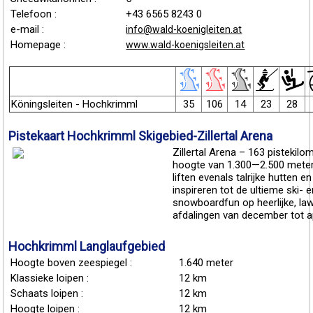
Telefoon :
+43 6565 8243 0
e-mail :
info@wald-koenigleiten.at
Homepage :
www.wald-koenigsleiten.at
Köningsleiten - Hochkrimml
35
106
14
23
28
Pistekaart Hochkrimml Skigebied-Zillertal Arena
Zillertal Arena – 163 pistekil
hoogte van 1.300—2.500 meter
liften evenals talrijke hutten 
inspireren tot de ultieme ski- 
snowboardfun op heerlijke, law
afdalingen van december tot ap
Hochkrimml Langlaufgebied
Hoogte boven zeespiegel :
1.640 meter
Klassieke loipen :
12 km
Schaats loipen :
12 km
Hoogte loipen :
12 km